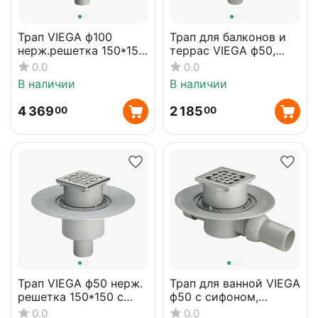
Трап VIEGA ф100
Трап для балконов и
нерж.решетка 150*150
террас VIEGA ф50,
с сифоном 557201
нерж, вертикальный
0.0
0.0
(284848)
557096 (284688)
В наличии
В наличии
4 369
2 185
00
00
Трап VIEGA ф50 нерж.
Трап для ванной VIEGA
решетка 150*150 с
ф50 с сифоном,
сифоном 557188
нержавеющ.
0.0
0.0