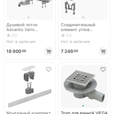
Душевой лоток
Соединительный
Advantix Vario
элемент углов
(комплект) матовый,
Advantix Vario VIEGA
0.0
0.0
30-120 см VIEGA
708924
Нет в наличии
Нет в наличии
704353
18 900
7 246
00
00
Монтажный комплект
Трап для ванной VIEGA