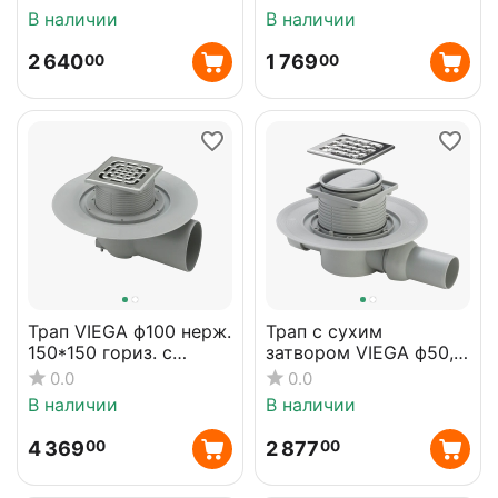
(284862)
решетка100х100,
В наличии
В наличии
гориз. 557119
2 640
1 769
00
00
Трап VIEGA ф100 нерж.
Трап с сухим
150*150 гориз. с
затвором VIEGA ф50,
сифоном 557171
нерж., решетка
0.0
0.0
100*100, горизонт.
В наличии
В наличии
583217
4 369
2 877
00
00