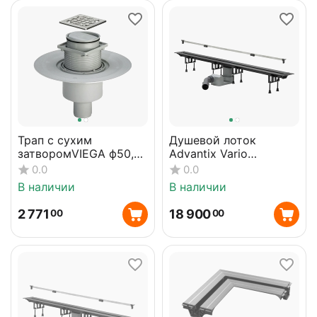
Трап с сухим
Душевой лоток
затворомVIEGA ф50,
Advantix Vario
нерж, решетка
(комплект) глянцевый,
0.0
0.0
100*100 , верт. пластик
30-120 см VIEGA
В наличии
В наличии
583224
704360
2 771
18 900
00
00