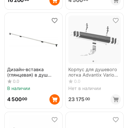
16 200
4 500
Дизайн-вставка
Корпус для душевого
(глянцевая) в душ
лотка Advantix Vario
лоток VIEGA 686291
(плоский h-70 мм) 30-
0.0
0.0
(721671)
120 см 736736
В наличии
Нет в наличии
4 500
23 175
00
00