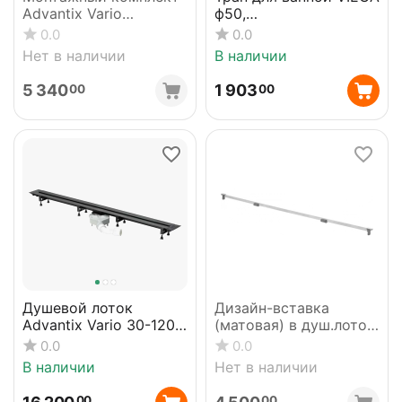
Advantix Vario
ф50,
(матовый) VIEGA
нерж.решетка,150х150
0.0
0.0
711832
гориз., с сифоном
Нет в наличии
В наличии
557140
5 340
1 903
00
00
Душевой лоток
Дизайн-вставка
Advantix Vario 30-120
(матовая) в душ.лоток
см VIEGA 721671
VIEGA 686284 (721671)
0.0
0.0
В наличии
Нет в наличии
00
00