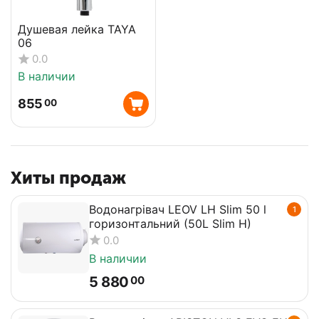
Душевая лейка TAYA
06
0.0
В наличии
855
00
Хиты продаж
Водонагрівач LEOV LH Slim 50 l
1
горизонтальний (50L Slim H)
0.0
В наличии
5 880
00