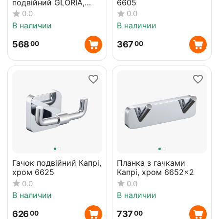
подвійний GLORIA,
6605
чорний матовий
0.0
0.0
В наличии
В наличии
568
367
00
00
Гачок подвійний Капрі,
Планка з гачками
хром 6625
Капрі, хром 6652×2
0.0
0.0
В наличии
В наличии
626
737
00
00