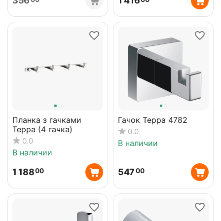
356
1 416
Планка з гачками
Гачок Терра 4782
Терра (4 гачка)
0.0
0.0
В наличии
В наличии
1 188
547
00
00